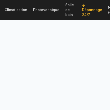
Salle
Climatisation
Photovoltaïque
de
Dépannage
r
bain
24/7