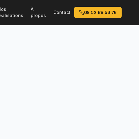
Nos
À
Contact
09 52 88 53 76
éalisations
propos