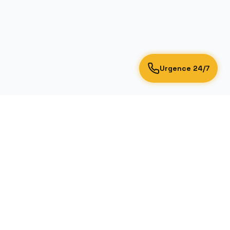
Urgence 24/7
Zone d'intervention
Toute la région Auvergne-Rhône-Alpes
Focus : Lyon, Rillieux-la-Pape, Caluire-et-
om
Cuire et agglomération lyonnaise