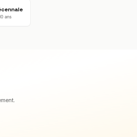
écennale
10 ans
ement.