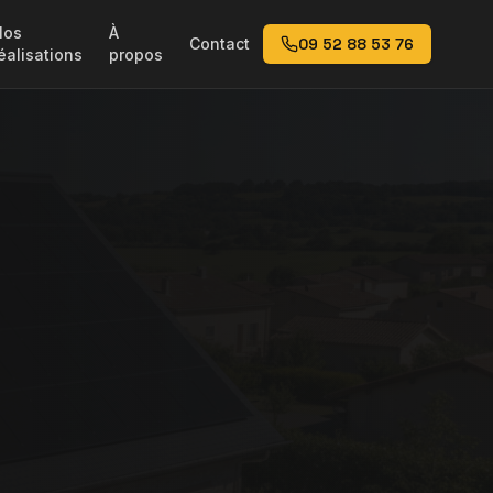
Nos
À
Contact
09 52 88 53 76
éalisations
propos