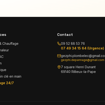
ices
Contact
& Chauffage
09 52 88 53 76
07 49 34 15 64 (Urgence)
haleur
gezphi.plombelec@gmail.c
PAC
gezphi.depannage@gmail.com 
on
7 square Henri Dunant
ïque
69140 Rillieux-la-Pape
in clé en main
ge 24/7